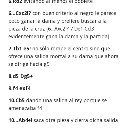
6.Rd2
evitando al menos el doblete
6...Cxc2!?
con buen criterio al negro le parece
poco ganar la dama y prefiere buscar a la
pieza de la cruz [6...Axc2!? 7.De1 Cd3
evidentemente gana la dama y la partida]
7.Tb1 e5!
no sólo rompe el centro sino que
ofrece una salida mortal a su dama que ahora
se dirige hacia g5
8.d5 Dg5+
9.f4 exf4
10.Cb5
dando una salida al rey porque se
amenazaba f4
10...Ab4+!
saca otra pieza y cierra dicha salida