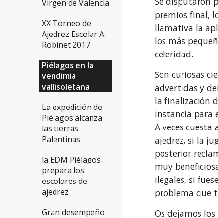
Se disputaron p
Virgen de Valencia
premios final, 
XX Torneo de
llamativa la ap
Ajedrez Escolar A.
los más pequeño
Robinet 2017
celeridad.
Piélagos en la
Son curiosas cie
vendimia
vallisoletana
advertidas y de
la finalización
La expedición de
instancia para 
Piélagos alcanza
A veces cuesta 
las tierras
Palentinas
ajedrez, si la 
posterior recla
la EDM Piélagos
muy beneficiosa
prepara los
ilegales, si fue
escolares de
ajedrez
problema que to
Gran desempeño
Os dejamos los 