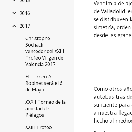
2015
Vendimia de aje
de Valladolid, 
2016
se distribuyen 
2017
simetría, orden
desde las grada
Christophe
Sochacki,
vencedor del XXIII
Trofeo Virgen de
Valencia 2017
El Torneo A.
Robinet será el 6
Como otros años
de Mayo
autobús tras di
XXXII Torneo de la
suficiente para
amistad de
a nuestra llega
Piélagos
hecho al mediod
XXIII Trofeo