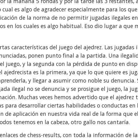
or la mañana 5 rondas y por la tarde las 3 restantes,
lo cual es algo de agradecer especialmente para los que
licación de la norma de no permitir jugadas ilegales en
s en los cuales es algo habitual. Eso dio lugar a que 
rtas características del juego del ajedrez. Las jugadas
nunciadas, ponen punto final a la partida. Una ilegali
 del juego, y la segunda con la pérdida de punto en di
el ajedrecista es la primera, ya que lo que quiere es ju
aprenderla, y llegar a asumir como noble su denuncia. S
jugada ilegal no se denuncia y se prosigue el juego, la 
mación. Muchas veces hemos advertido que el ajedrez t
s para desarrollar ciertas habilidades o conductas en 
sen de aplicación en nuestra vida real de la forma que e
dos tenemos en la cabeza, otro gallo nos cantaría.
enlaces de chess-results, con toda la información de la