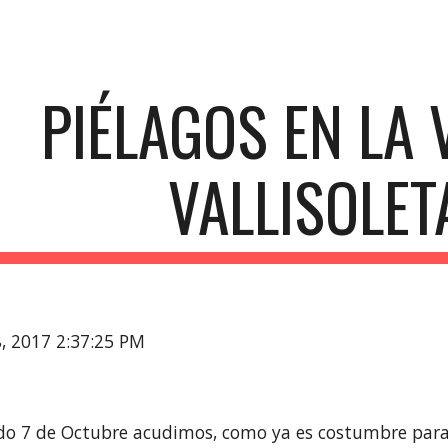
ip to main content
Skip to navigat
PIÉLAGOS EN LA 
VALLISOLET
8, 2017 2:37:25 PM
do 7 de Octubre acudimos, como ya es costumbre para 