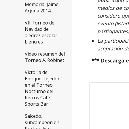
publicación d
Memorial Jaime
medios de co
Arjona 2014
considere opo
VII Torneo de
evento (listad
Navidad de
participantes,
ajedrez escolar -
La participaci
Liencres
aceptación de
Video resumen del
***
Descarga e
Torneo A. Robinet
Victoria de
Enrique Tejedor
en el Torneo
Nocturno del
Retros Café
Sports Bar
Salcedo,
subcampeón en
Portugalete