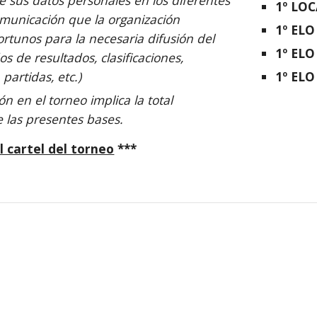
e sus datos personales en los diferentes
1º LO
municación que la organización
1º ELO
rtunos para la necesaria difusión del
1º ELO
os de resultados, clasificaciones,
1º ELO
 partidas, etc.)
ón en el torneo implica la total
 las presentes bases.
l cartel del torneo
***