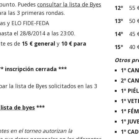
punto. Puedes
consultar la lista de Byes
12º
55 
ra las 3 primeras rondas.
13º
50 
as y ELO FIDE-FEDA
 hasta el 28/8/2014 a las 23:00.
14º
45 
ste es de
15 € general
y
10 € para
15º
40 
Otros pr
** inscripción cerrada ***
1º CA
2º CA
r la lista de Byes solicitados en las 3
1º PI
1º VE
 lista de byes
***
1ª FÉ
1º JUV
ntes en el torneo autorizan la
1º CA