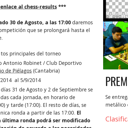
*
enlace al chess-results
***
do 30 de Agosto, a las 17:00
daremos
ompetición que se prolongará hasta el
e.
atos principales del torneo
ro Antonio Robinet / Club Deportivo
ño de Piélagos
(Cantabria)
PREM
8/2014 al 5/9/2014
s días 31 de Agosto y 2 de Septiembre se
Se entreg
ndas cada jornada, en horario de
metálico 
) y tarde (17:00). El resto de días, se
ica ronda a partir de las 17:00.
El
Clasifi
a última ronda podrá ser modificado