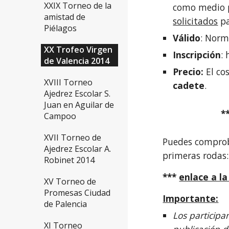
XXIX Torneo de la
como medio 
amistad de
solicitados
pa
Piélagos
Válido
: Norm
XX Trofeo Virgen
Inscripción
:
de Valencia 2014
Precio:
El co
XVIII Torneo
cadete
.
Ajedrez Escolar S.
Juan en Aguilar de
*
Campoo
XVII Torneo de
Puedes comproba
Ajedrez Escolar A.
primeras rodas:
Robinet 2014
***
enlace a la
XV Torneo de
Promesas Ciudad
Importante:
de Palencia
Los participa
XI Torneo