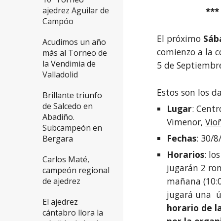
ajedrez Aguilar de
**
Campóo
El próximo
Sába
Acudimos un año
comienzo a la c
más al Torneo de
la Vendimia de
5 de Septiembr
Valladolid
Estos son los d
Brillante triunfo
de Salcedo en
Lugar
: Cent
Abadiño.
Vimenor,
Vio
Subcampeón en
Fechas
: 30/
Bergara
Horarios
: lo
Carlos Maté,
jugarán 2 ro
campeón regional
mañana (10:00
de ajedrez
jugará una ún
El ajedrez
horario de l
cántabro llora la