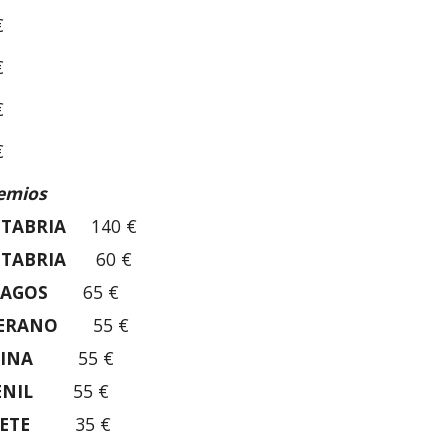
€
€
€
€
emios
NTABRIA
140 €
NTABRIA
60 €
ÉLAGOS
65 €
TERANO
55 €
MINA
55 €
ENIL
55 €
DETE
35 €