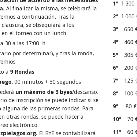
ización de acuerdo a las necesidades
1º
1.300 
a.
Al finalizar la misma, se celebrará la
2º
1.000 
remios a continuación. Tras la
clausura, se obsequiará a los
3º
650 
 en el torneo con un lunch.
4º
460 
día 30 a las 17:00 h.
orario por determinar), y tras la ronda,
5º
305 
remios
6º
200 
zo
a
9 Rondas
7º
125 
Juego
: 90 minutos + 30 segundos
ncederá
un máximo de 3 byes
/descanso.
8º
100 
rio de inscripción se puede indicar si se
9º
80 €
a alguna de las primeras rondas. Para
 en otras rondas, se puede hacer a
10º
70 
rreo electrónico:
11º
60 
pielagos.org.
El BYE se contabilizará