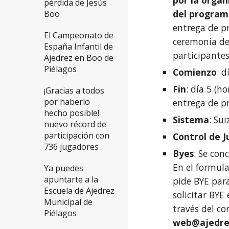
por la organ
pérdida de Jesús
del program
Boo
entrega de p
El Campeonato de
ceremonia de 
España Infantil de
participantes
Ajedrez en Boo de
Piélagos
Comienzo
: 
Fin
: día 5 (h
¡Gracias a todos
por haberlo
entrega de p
hecho posible!
Sistema
:
Sui
nuevo récord de
participación con
Control de 
736 jugadores
Byes
: Se co
En el formula
Ya puedes
apuntarte a la
pide BYE par
Escuela de Ajedrez
solicitar BYE
Municipal de
través del co
Piélagos
web@ajedrez