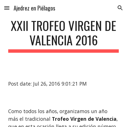
Ajedrez en Piélagos
Skip to main content
Skip to navigation
XXII TROFEO VIRGEN DE
VALENCIA 2016
Post date: Jul 26, 2016 9:01:21 PM
Como todos los años, organizamos un año
más el tradicional
Trofeo Virgen de Valencia
,
que en esta ocasión llega a su edición número